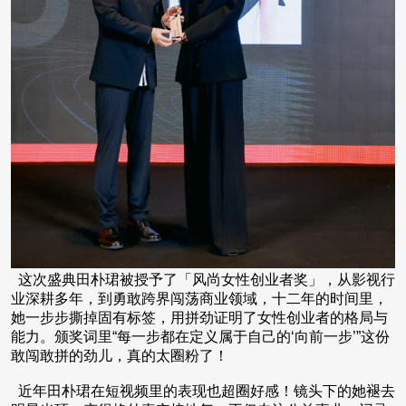
这次盛典田朴珺被授予了「风尚女性创业者奖」，从影视行
业深耕多年，到勇敢跨界闯荡商业领域，十二年的时间里，
她一步步撕掉固有标签，用拼劲证明了女性创业者的格局与
能力。颁奖词里“每一步都在定义属于自己的‘向前一步’”这份
敢闯敢拼的劲儿，真的太圈粉了！
近年田朴珺在短视频里的表现也超圈好感！镜头下的她褪去