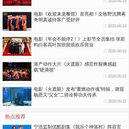
人勇敢挥出一拳
2026-06-18
电影《欢迎来龙餐馆》首亮相！文牧野沈腾蒋
奇明真诚待客广受好评
2026-06-18
电影《年会不能停2！》上影节全员集结 张若
昀白客高叶加班留痕欢乐营业
2026-06-16
港产动作大片《火遮眼》感官炸裂爽感超
载“硬滴很”
2026-06-15
电影《火遮眼》发布“重燃动作魂”特辑，谢苗
杨恩又“父女”二搭诠释功夫传承
2026-06-15
热点推荐
宁浩监制优酷剧集《我乐个神落村》阵容官