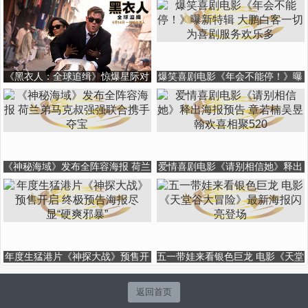
《黑衣人：全球追缉》惊爆星际对
爆笑喜剧电影《年会不能停！》曝
决终极预告 6月14日锤哥引爆暑期
新特辑 大鹏白客一切为喜剧服务欢
档
乐多
《神秘海域》发布全阵容海报 荷兰
爱情喜剧电影《请别相信她》释出
弟马克叔强强联合携手夺宝
海报预告 章若楠吴昱翰欢喜相聚
520
年度生猛港片《神探大战》预售开
五一带娃来看银色巨龙 电影《天堂
启 终极预告海报尽显“硬爽邪暴”
谷大冒险》最新海报闪亮登场
返回首页