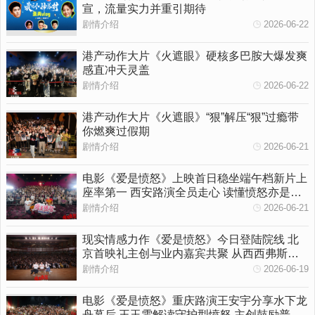
宣，流量实力并重引期待
剧情介绍
2026-06-22
港产动作大片《火遮眼》硬核多巴胺大爆发爽
感直冲天灵盖
剧情介绍
2026-06-22
港产动作大片《火遮眼》“狠”解压“狠”过瘾带
你燃爽过假期
剧情介绍
2026-06-21
电影《爱是愤怒》上映首日稳坐端午档新片上
座率第一 西安路演全员走心 读懂愤怒亦是温
柔守护
剧情介绍
2026-06-21
现实情感力作《爱是愤怒》今日登陆院线 北
京首映礼主创与业内嘉宾共聚 从西西弗斯到
女性觉醒多维拆解影片内核
剧情介绍
2026-06-19
电影《爱是愤怒》重庆路演王安宇分享水下龙
舟幕后 王玉雯解读守护型愤怒 主创鼓励普通