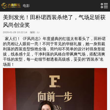
电影
美到发光！田朴珺西装杀绝了，气场足斩获
风尚创业奖
2026-01-29 10:22:14
编辑：
Li
家人们！《F风尚志》年度盛典的红毯太有看头了，田朴珺
的亮相让人眼前一亮！不同于常见的华丽礼服，她一身剪裁
利落的西装造型惊艳全场，简约却不简单的设计衬得身形挺
拔，线条感十足，干净利落的风格自带飒爽气场，搭配清爽
干练的发型，每一处细节都透着高级感，妥妥的“西装杀”名
场面！