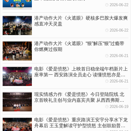
2026-06-22
港产动作大片《火遮眼》硬核多巴胺大爆发爽
感直冲天灵盖
2026-06-22
港产动作大片《火遮眼》“狠”解压“狠”过瘾带
你燃爽过假期
2026-06-21
电影《爱是愤怒》上映首日稳坐端午档新片上
座率第一 西安路演全员走心 读懂愤怒亦是温
柔守护
2026-06-21
现实情感力作《爱是愤怒》今日登陆院线 北
京首映礼主创与业内嘉宾共聚 从西西弗斯到
女性觉醒多维拆解影片内核
2026-06-19
电影《爱是愤怒》重庆路演王安宇分享水下龙
舟幕后 王玉雯解读守护型愤怒 主创鼓励普通