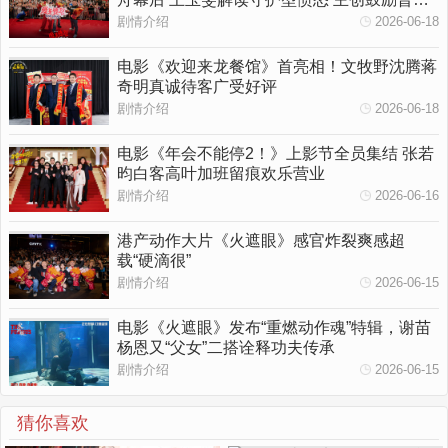
人勇敢挥出一拳
剧情介绍
2026-06-18
电影《欢迎来龙餐馆》首亮相！文牧野沈腾蒋
奇明真诚待客广受好评
剧情介绍
2026-06-18
电影《年会不能停2！》上影节全员集结 张若
昀白客高叶加班留痕欢乐营业
剧情介绍
2026-06-16
港产动作大片《火遮眼》感官炸裂爽感超
载“硬滴很”
剧情介绍
2026-06-15
电影《火遮眼》发布“重燃动作魂”特辑，谢苗
杨恩又“父女”二搭诠释功夫传承
剧情介绍
2026-06-15
猜你喜欢