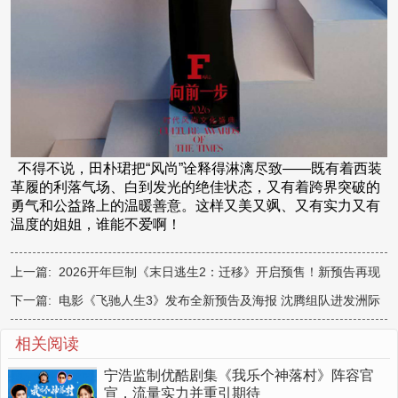
不得不说，田朴珺把“风尚”诠释得淋漓尽致——既有着西装
革履的利落气场、白到发光的绝佳状态，又有着跨界突破的
勇气和公益路上的温暖善意。这样又美又飒、又有实力又有
温度的姐姐，谁能不爱啊！
上一篇:
2026开年巨制《末日逃生2：迁移》开启预售！新预告再现
生存危机
下一篇:
电影《飞驰人生3》发布全新预告及海报 沈腾组队进发洲际
拉力赛爽燃开飙
相关阅读
宁浩监制优酷剧集《我乐个神落村》阵容官
宣，流量实力并重引期待