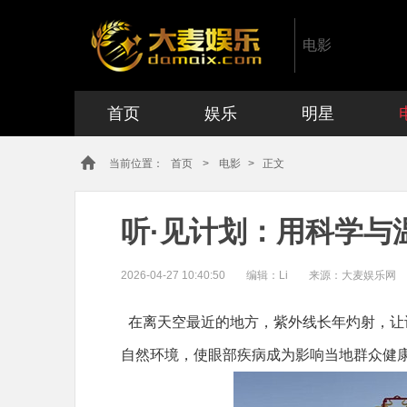
电影
首页
娱乐
明星
当前位置：
首页
>
电影
> 正文
听·见计划：用科学与
2026-04-27 10:40:50
编辑：
Li
来源：大麦娱乐网
在离天空最近的地方，紫外线长年灼射，让许
自然环境，使眼部疾病成为影响当地群众健