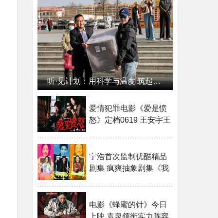
听·见计划：用科学与温度 筑起高原光明屏障
爱情犯罪电影《爱是愤
怒》定档0619 王安宇王
玉雯从“值得爱”到“狠狠
爱”
宁浩首次监制优酷精品
剧集 疯爽抽象剧集《我
乐个神落村》官宣
电影《蜂蜜的针》今日
上映 袁泉领衔实力阵容