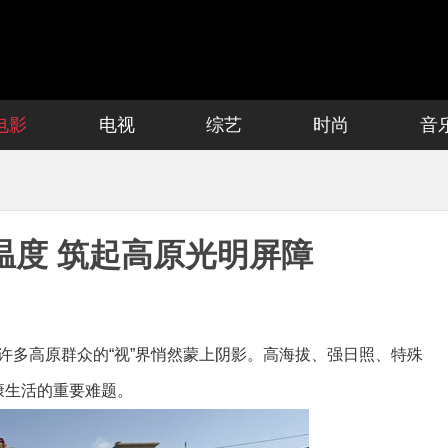
电影
电视
综艺
时尚
音
温度 筑起高原光明屏障
多高原群众的“视”界悄然蒙上阴影。高海拔、强日照、特殊
康生活的重要难题。