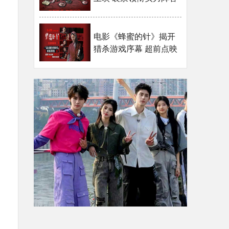
上演猎奇女性犯罪大片
电影《蜂蜜的针》揭开
猎杀游戏序幕 超前点映
口碑引燃全网期待