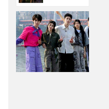
节爆笑一片爽看