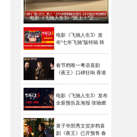
电影《飞驰人生3》“跟上！”正片片段燃起团魂 中国车手团结一致并肩向前
电影《飞驰人生3》发
布“七年飞驰”版特辑 韩
寒沈腾携飞驰天团分线
路演欢乐拜年
春节档唯一粤语喜剧
《夜王》口碑狂响 香港
点映火速售罄满座爆笑
电影《飞驰人生3》发布
全新预告及海报 张驰燃
烧斗志守护公平与信念
黄子华郑秀文贺岁档喜
剧《夜王》已开预售 春