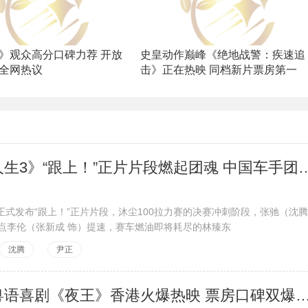
》观众高分口碑力荐 开放
史皇动作巅峰《绝地战警：疾速追
全网热议
击》正在热映 同档新片票房第一
电影《飞驰人生3》“跟上！”正片片段燃起团魂
正式发布“跟上！”正片片段，沐尘100拉力赛的决赛冲刺阶段，张驰（沈腾
指点李伦（张新成 饰）提速，赛车燃油即将耗尽的林臻东
沈腾
尹正
春节档唯一粤语喜剧《夜王》香港火爆热映 票房口碑双爆