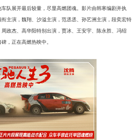
他车队展开最后较量，尽显高燃团魂。影片由韩寒编剧并执
领衔主演，魏翔、沙溢主演，范丞丞、孙艺洲主演，段奕宏特
、周政杰、高华阳特别出演，贾冰、王安宇、陈永胜、冯绍
口碑，正在高燃热映中。