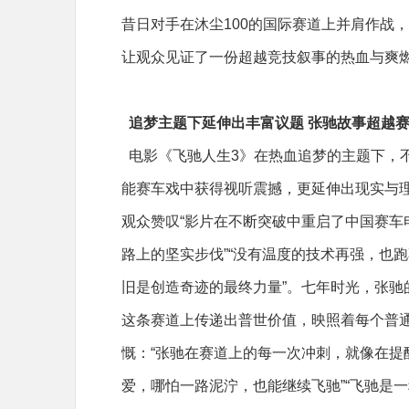
昔日对手在沐尘100的国际赛道上并肩作战
让观众见证了一份超越竞技叙事的热血与爽
追梦主题下延伸出丰富议题 张驰故事超越
电影《飞驰人生3》在热血追梦的主题下，不
能赛车戏中获得视听震撼，更延伸出现实与
观众赞叹“影片在不断突破中重启了中国赛
路上的坚实步伐”“没有温度的技术再强，也
旧是创造奇迹的最终力量”。七年时光，张
这条赛道上传递出普世价值，映照着每个普
慨：“张驰在赛道上的每一次冲刺，就像在
爱，哪怕一路泥泞，也能继续飞驰”“飞驰是