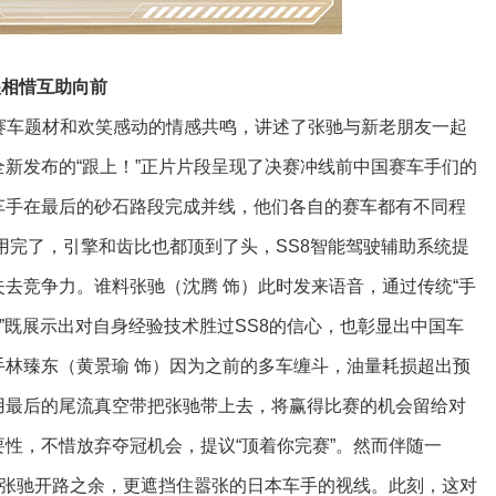
惺相惜互助向前
赛车题材和欢笑感动的情感共鸣，讲述了张驰与新老朋友一起
新发布的“跟上！”正片片段呈现了决赛冲线前中国赛车手们的
车手在最后的砂石路段完成并线，他们各自的赛车都有不同程
用完了，引擎和齿比也都顶到了头，SS8智能驾驶辅助系统提
去竞争力。谁料张驰（沈腾 饰）此时发来语音，通过传统“手
”既展示出对自身经验技术胜过SS8的信心，也彰显出中国车
林臻东（黄景瑜 饰）因为之前的多车缠斗，油量耗损超出预
用最后的尾流真空带把张驰带上去，将赢得比赛的机会留给对
性，不惜放弃夺冠机会，提议“顶着你完赛”。然而伴随一
给张驰开路之余，更遮挡住嚣张的日本车手的视线。此刻，这对