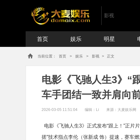
影视
首页
娱乐
明星
当前位置：
首页
>
娱乐
>
影视
> 正文
电影《飞驰人生3》“
车手团结一致并肩向
2026-03-05 11:51:04
编辑：
Li
来源：大麦娱乐网
电影《飞驰人生3》正式发布“跟上！”正片片
搓”技术指点李伦（张新成 饰）提速，赛车