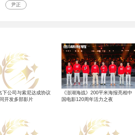
尹正
”名下公司与索尼达成协议
《澎湖海战》200平米海报亮相中
同开发多部影片
国电影120周年活力之夜