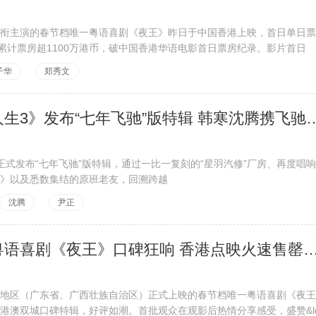
衔主演的春节档唯一粤语喜剧《夜王》昨日于中国香港上映，首日单日票
日累计票房超1100万港币，破中国香港华语电影首日票房纪录。影片首日
子华
郑秀文
电影《飞驰人生3》发布“七年飞驰”版特辑 韩寒沈
正式发布“七年飞驰”版特辑，通过一比一复刻的“星羽汽修”厂房、再度唱
》以及悉数集结的原班老友，回溯跨越
沈腾
尹正
春节档唯一粤语喜剧《夜王》口碑狂响 香港点映火速
地区（广东省、广西壮族自治区）正式上映的春节档唯一粤语喜剧《夜王
港澳双城口碑特辑，好评如潮。首批观众在观影后热情分享感受，盛赞&l