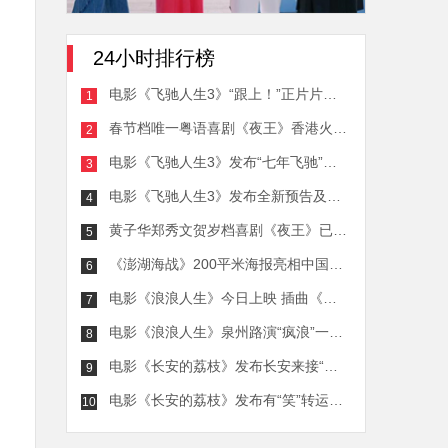
24小时排行榜
电影《飞驰人生3》“跟上！”正片片段燃起团魂 中国车手团结一致并肩向前
1
春节档唯一粤语喜剧《夜王》香港火爆热映 票房口碑双爆点燃内地期待
2
电影《飞驰人生3》发布“七年飞驰”版特辑 韩寒沈腾携飞驰天团分线路演欢乐拜年
3
电影《飞驰人生3》发布全新预告及海报 张驰燃烧斗志守护公平与信念
4
黄子华郑秀文贺岁档喜剧《夜王》已开预售 春节爆笑一片爽看
5
《澎湖海战》200平米海报亮相中国电影120周年活力之夜
6
电影《浪浪人生》今日上映 插曲《充满盼望》MV笑泪交织活出超癫人生
7
电影《浪浪人生》泉州路演“疯浪”一家备受好评 马林蔡崇达黄渤为取景地揭牌
8
电影《长安的荔枝》发布长安来接“荔”版预告 小人物长安奋斗史引发观众共情
9
电影《长安的荔枝》发布有“笑”转运版特辑 喜剧人欢聚荔枝转运之路惊喜不断
10