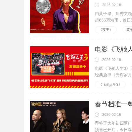
2026-02-18
由黄子华、郑秀文领
超866万港币，首
《夜王》
黄
2026-02-18
电影《飞驰人生3》
经典旋律《光辉岁月
《飞驰人生3》
2026-02-16
即将于大年初四两广
预售已开启，今日曝