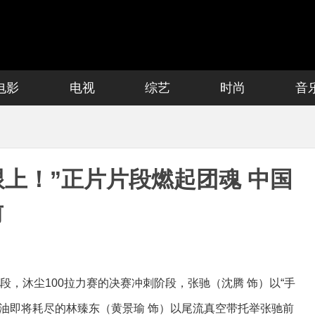
电影
电视
综艺
时尚
音
跟上！”正片片段燃起团魂 中国
前
段，沐尘100拉力赛的决赛冲刺阶段，张驰（沈腾 饰）以“手
燃油即将耗尽的林臻东（黄景瑜 饰）以尾流真空带托举张驰前