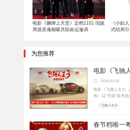
电影《捆绑上天堂》定档1101 倪妮
《小妇人
周游灵魂相吸共陷命运漩涡
式结局引
为您推荐
2026-03-05
电影《飞驰人生3》
饰）以“手搓”技术
《飞驰人生3》