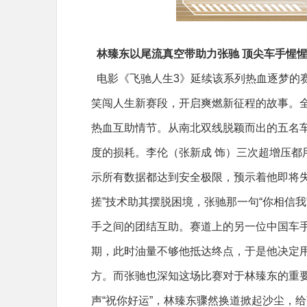
林臻东以尾流真空带助力张驰 顶尖车手惺
电影《飞驰人生3》延续该系列热血逐梦的
笑闯人生新赛段，开启爽燃新征程的故事。全
热血互助情节。从南北双线脱颖而出的五名
度的损耗。李伦（张新成 饰）三次超增压都
示所有数据都达到安全极限，预示着他即将失
搓”技术助其摆脱困境，张驰那一句“你相信我
手之间的团结互助。赛道上的另一位中国车手
期，此时油量不够他抵达终点，于是他决定
方。而张驰也深知这场比赛对于林臻东的重要
声“祝你好运”，林臻东骤然换道掀起沙尘，