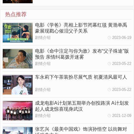
热点推荐
电影《学爸》亮相上影节闭幕红毯 黄渤单禹
豪展现戳心催泪父子关系
剧情介绍
2023-06-19
电影《命中注定与你为敌》发布“父子殊途”版
预告 亲情纠葛拨开迷雾
剧情介绍
2023-05-22
车永莉下午茶装扮尽展气质 初夏清风最可人
剧情介绍
2023-05-22
成龙电影A计划第五期举办创投路演 A计划发
起人成龙惊喜现身武汉
剧情介绍
2021-12-09
张艺兴《最美中国戏》饰演孙悟空 以街舞对