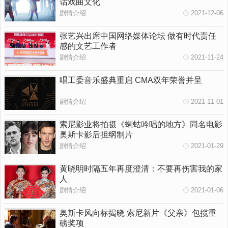
话戏曲文化
剧情介绍
2021-12-06
张艺兴出席中国网络媒体论坛 做有时代责任
感的文艺工作者
剧情介绍
2021-11-24
唱工委音乐盛典重启 CMA双年荣誉并呈
剧情介绍
2021-11-01
索尼影业将拍摄《蝲蛄吟唱的地方》同名电影
奥斯卡影后担纲制片
剧情介绍
2021-01-29
黄晓明时隔五年再度澄清：不要再伤害我的家
人
剧情介绍
2021-01-06
奥斯卡风向标揭晓 索尼新片《父亲》包揽重
磅奖项