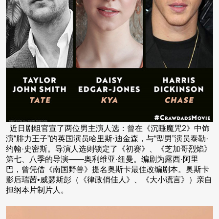
近日剧组官宣了两位男主演人选：曾在《沉睡魔咒2》中饰
演“腓力王子”的英国演员哈里斯·迪金森，与“型男”演员泰勒·
约翰·史密斯。导演人选则锁定了《初赛》、《芝加哥烈焰》
第七、八季的导演——奥利维亚·纽曼。编剧为露西·阿里
巴，曾凭借《南国野兽》提名奥斯卡最佳改编剧本。奥斯卡
影后瑞茜•威瑟斯彭（《律政俏佳人》、《大小谎言》）亲自
担纲本片制片人。