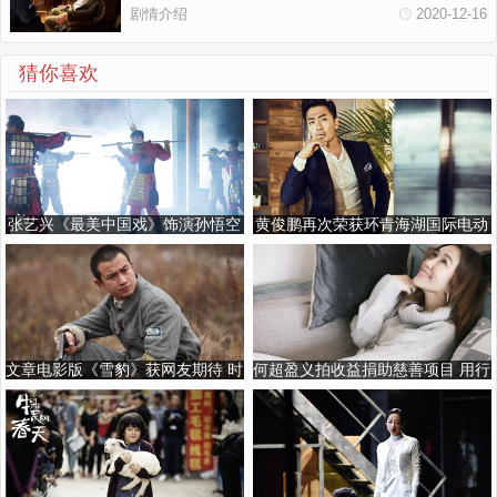
剧情介绍
2020-12-16
猜你喜欢
张艺兴《最美中国戏》饰演孙悟空
黄俊鹏再次荣获环青海湖国际电动
以街舞对话戏曲文化
汽车挑战赛公益形象大使称号
文章电影版《雪豹》获网友期待 时
何超盈义拍收益捐助慈善项目 用行
隔十年再现经典
动回馈社会