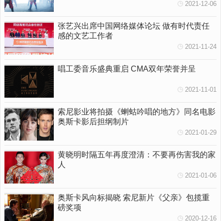
2021-12-06
张艺兴出席中国网络媒体论坛 做有时代责任
感的文艺工作者
2021-11-24
唱工委音乐盛典重启 CMA双年荣誉并呈
2021-11-01
索尼影业将拍摄《蝲蛄吟唱的地方》同名电影
奥斯卡影后担纲制片
2021-01-29
黄晓明时隔五年再度澄清：不要再伤害我的家
人
2021-01-06
奥斯卡风向标揭晓 索尼新片《父亲》包揽重
磅奖项
2020-12-16