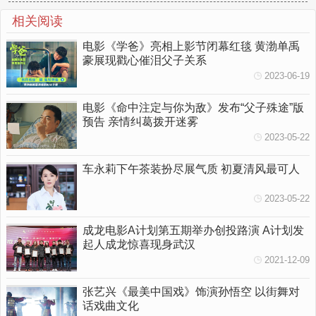
相关阅读
电影《学爸》亮相上影节闭幕红毯 黄渤单禹
豪展现戳心催泪父子关系
2023-06-19
电影《命中注定与你为敌》发布“父子殊途”版
预告 亲情纠葛拨开迷雾
2023-05-22
车永莉下午茶装扮尽展气质 初夏清风最可人
2023-05-22
成龙电影A计划第五期举办创投路演 A计划发
起人成龙惊喜现身武汉
2021-12-09
张艺兴《最美中国戏》饰演孙悟空 以街舞对
话戏曲文化