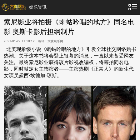
娱乐资讯
索尼影业将拍摄《蝲蛄吟唱的地方》同名电
影 奥斯卡影后担纲制片
2021-01-29 11:18:12
编辑：
大麦娱乐网
北美现象级小说《蝲蛄吟唱的地方》引发全球社交网络购书
热潮。关于这本书将会登上银幕的消息，一直以来备受网友
关注。最终索尼影业获得该片影视改编权，将筹拍同名电
影，同时敲定女主饰演者——主演热剧《正常人》的新生代
女演员黛西·埃德加-琼斯。