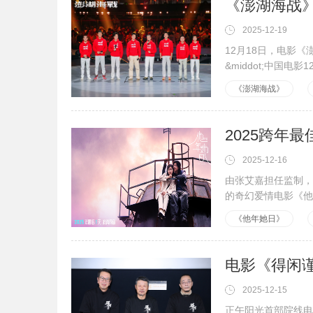
《澎湖海战》
2025-12-19
12月18日，电影
&middot;中国电影120周年活力之夜"
中
《澎湖海战》
2025-12-16
由张艾嘉担任监制，
的奇幻爱情电影《他
《他年她日》
2025-12-15
正午阳光首部院线电