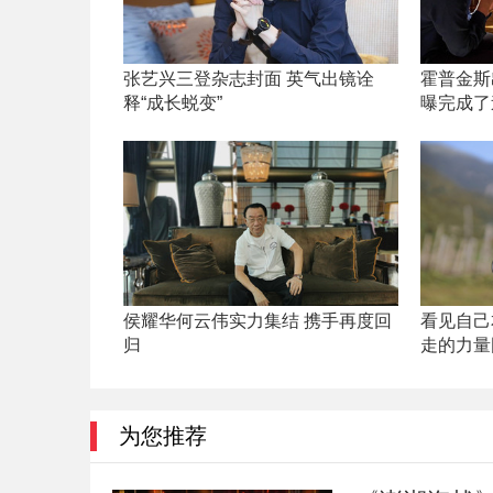
张艺兴三登杂志封面 英气出镜诠
霍普金斯
释“成长蜕变”
曝完成了
侯耀华何云伟实力集结 携手再度回
看见自己
归
走的力量
为您推荐