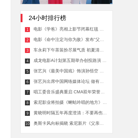
24小时排行榜
电影《学爸》亮相上影节闭幕红毯 黄渤单禹豪展现戳心催泪父子关系
1
电影《命中注定与你为敌》发布“父子殊途”版预告 亲情纠葛拨开迷雾
2
车永莉下午茶装扮尽展气质 初夏清风最可人
3
成龙电影A计划第五期举办创投路演 A计划发起人成龙惊喜现身武汉
4
张艺兴《最美中国戏》饰演孙悟空 以街舞对话戏曲文化
5
张艺兴出席中国网络媒体论坛 做有时代责任感的文艺工作者
6
唱工委音乐盛典重启 CMA双年荣誉并呈
7
索尼影业将拍摄《蝲蛄吟唱的地方》同名电影 奥斯卡影后担纲制片
8
黄晓明时隔五年再度澄清：不要再伤害我的家人
9
奥斯卡风向标揭晓 索尼新片《父亲》包揽重磅奖项
10