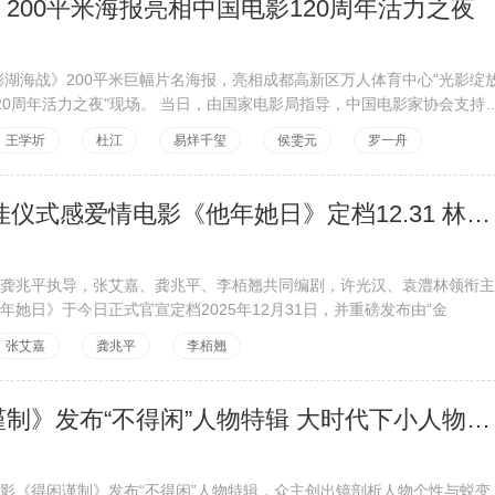
200平米海报亮相中国电影120周年活力之夜
《澎湖海战》200平米巨幅片名海报，亮相成都高新区万人体育中心"光影绽
现场。 当日，由国家电影局指导，中国电影家协会支持，
王学圻
杜江
易烊千玺
侯雯元
罗一舟
2025跨年最佳仪式感爱情电影《他年她日》定档12.31 林俊杰献唱主题曲力挺许光汉复出首作
龚兆平执导，张艾嘉、龚兆平、李栢翘共同编剧，许光汉、袁澧林领衔主
年她日》于今日正式官宣定档2025年12月31日，并重磅发布由“金
张艾嘉
龚兆平
李栢翘
电影《得闲谨制》发布“不得闲”人物特辑 大时代下小人物群像引观众心灵共振
影《得闲谨制》发布“不得闲”人物特辑，众主创出镜剖析人物个性与蜕变