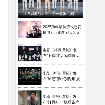
《澎湖海战》200平米海报亮相中国电影120周年活力之夜
2025跨年最佳仪式感爱
情电影《他年她日》定
档12.31 林俊杰献唱主
题曲力挺许光汉复出首
作
电影《得闲谨制》发
布“不得闲”人物特辑 大
时代下小人物群像引观
众心灵共振
电影《得闲谨制》发
布“铭记”版特别视频 展
现一群南京浩劫幸存者
的绝境反击
电影《得闲谨制》发
布“打得好！”版后告片