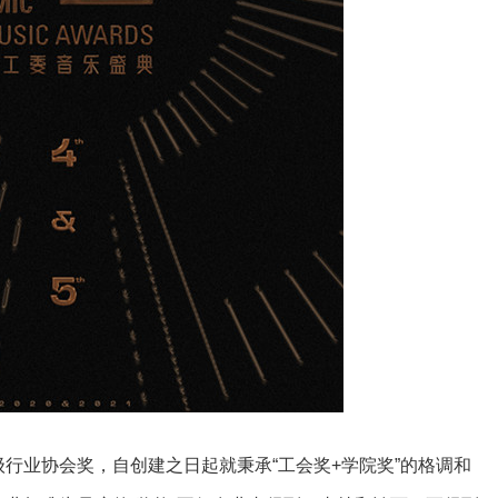
级行业协会奖，自创建之日起就秉承“工会奖+学院奖”的格调和