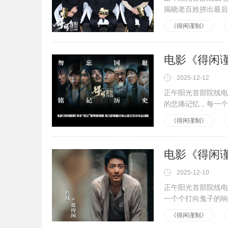
揭晓老百姓拼出最后
《得闲谨制》
2025-12-12
正午阳光首部院线电
的悲痛记忆，每一个
《得闲谨制》
2025-12-10
正午阳光首部院线电
一个个打向鬼子的响
《得闲谨制》