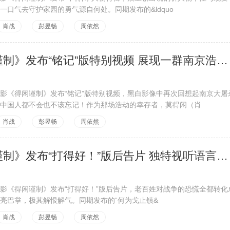
一口气去守护家园的勇气源自何处。同期发布的&ldquo
肖战
彭昱畅
周依然
电影《得闲谨制》发布“铭记”版特别视频 展现一群南京浩劫幸存者的绝境反击
影《得闲谨制》发布“铭记”版特别视频，黑白影像中再次回想起南京大屠
中国人都不会也不该忘记！作为那场浩劫的幸存者，莫得闲（肖
肖战
彭昱畅
周依然
电影《得闲谨制》发布“打得好！”版后告片 独特视听语言及丰富细节引观众二刷
影《得闲谨制》发布“打得好！”版后告片，老百姓对战争的恐慌全都转化
亮巴掌，极其解恨解气。同期发布的“何为戈止镇&
肖战
彭昱畅
周依然