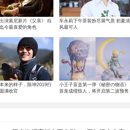
出演索尼新片《父亲》 自
车永莉下午茶装扮尽展气质 初夏清
迄今最喜爱的角色
风最可人
本来的样子，陈坤2019行
小王子盲盒第一弹《秘密の物语》
圆满收官
首发成绩惊人，将开启第二波预售