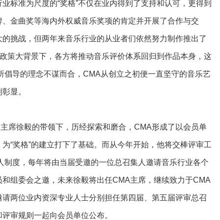
业标准为尺度的“奖格”不仅在业内得到了支持和认可，更得到
牌、金曲奖等海内外权威音乐奖项的肯定并开展了合作与交
大的挑战，但两年来音乐行业的从业者们依然努力制作推出了
的政策大背景下，各方将推动音乐评价体系回归到作品本身，这
所倡导的理念不谋而合，CMA从创立之初便一直坚守的音乐艺
到彰显。
主席徐毅的带领下，历经探索和磨合，CMA形成了以会员单
为“奖格”的建立打下了基础。而从今年开始，他将交棒评审工
人制度，每年将由当届受邀的一位总召集人邀请音乐行业各个
和组委会之邀，未来徐毅将出任CMA主席，继续致力于CMA
邀请两位业内资深专业人士分别担任第四届、第五届评审总召
和评审规则一起向会员单位公布。